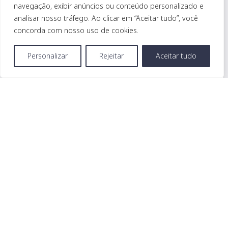
RECICLAGEM NR-10/NR-35
navegação, exibir anúncios ou conteúdo personalizado e
analisar nosso tráfego. Ao clicar em “Aceitar tudo”, você
concorda com nosso uso de cookies.
Precisa de ajuda?
Chame
Personalizar
Rejeitar
Aceitar tudo
aqui.
TTTP-0304
RECICLAGEM - INSTALADORES DE
CONSTRUÇÃO, MANUTENÇÃO E
OPERAÇÃO DE RDA